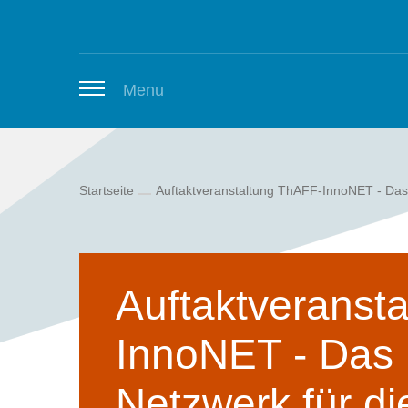
Zum Inhalt springen
Menu
Startseite
Auftaktveranstaltung ThAFF-InnoNET - Das I
Thüringer Stellenbörse
Newsletter
Auftaktveranst
InnoNET - Das 
Netzwerk für die