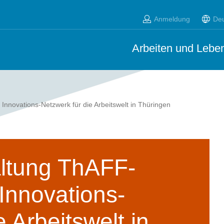
Anmeldung
De
Arbeiten und Leben
nnovations-Netzwerk für die Arbeitswelt in Thüringen
altung ThAFF-
Innovations-
 Arbeitswelt in