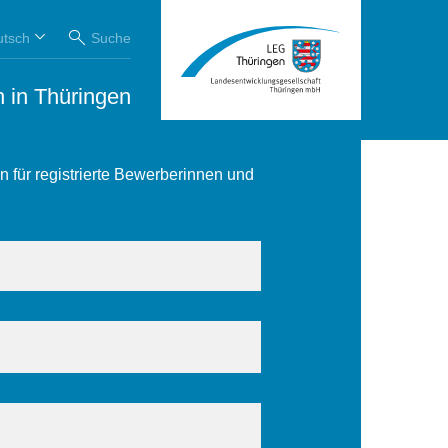
lenbörse
utsch
Suche
 in Thüringen
ldungsplatz oder ein Praktikum in
enbörse macht es möglich!
n für registrierte Bewerberinnen und