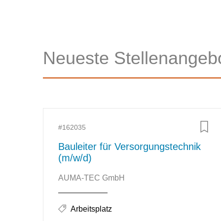
Neueste Stellenangeb
Zusätzliche Informationen
#162035
Bauleiter für Versorgungstechnik
(m/w/d)
Unternehmen: AUMA-TEC GmbH
AUMA-TEC GmbH
Stellenkategorien:
Arbeitsplatz