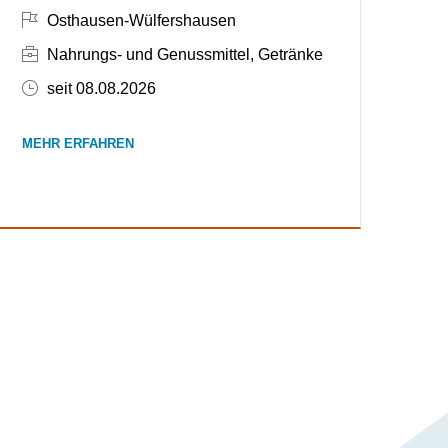
In Osthausen-Wülfershausen
Osthausen-Wülfershausen
Branchen: Nahrungs- und Genussmittel, Getränke
Nahrungs- und Genussmittel, Getränke
Veröffentlicht am 08.08.2026
seit 08.08.2026
MEHR ERFAHREN