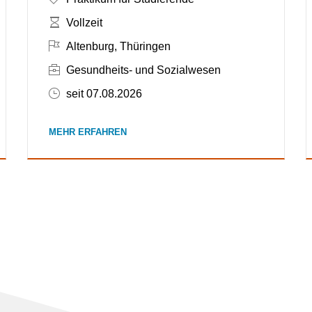
Zeitumfang:
Vollzeit
In Altenburg, Thüringen
Altenburg, Thüringen
Branchen: Gesundheits- und Sozialwesen
Gesundheits- und Sozialwesen
Veröffentlicht am 07.08.2026
seit 07.08.2026
MEHR ERFAHREN