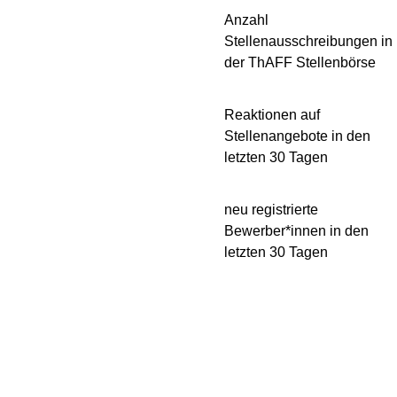
Es befinden sich 4207 Ste
Anzahl
Stellenausschreibungen in
der ThAFF Stellenbörse
Es gab 8465 Reaktionen auf Stellenangebote in de
Reaktionen auf
Stellenangebote in den
letzten 30 Tagen
Es gibt 496
neu registrierte
Bewerber*innen in den
letzten 30 Tagen