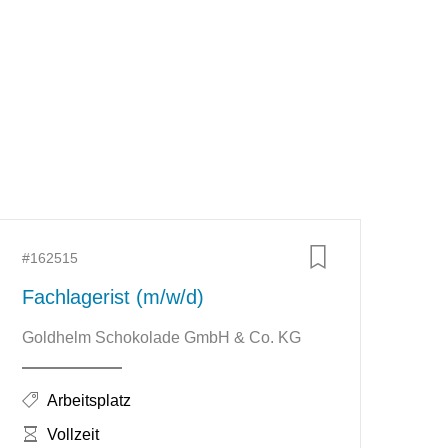
Zusätzliche Informationen
#162515
Fachlagerist (m/w/d)
Unternehmen: Goldhelm Schokolade GmbH & Co. KG
Goldhelm Schokolade GmbH & Co. KG
Stellenkategorien:
Arbeitsplatz
Zeitumfang:
Vollzeit