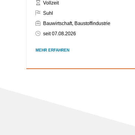
Zeitumfang:
Vollzeit
In Suhl
Suhl
Branchen: Bauwirtschaft, Baustoffindustrie
Bauwirtschaft, Baustoffindustrie
Veröffentlicht am 07.08.2026
seit 07.08.2026
MEHR ERFAHREN