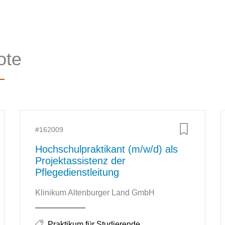
ote
Zusätzliche Informationen
#162009
Hochschulpraktikant (m/w/d) als
Projektassistenz der
Pflegedienstleitung
Unternehmen: Klinikum Altenburger Land GmbH
Klinikum Altenburger Land GmbH
Stellenkategorien:
Praktikum für Studierende