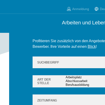
Thüringer Stel
Anmeldung
De
Arbeiten und Leben
Schnell und einfach einen neuen Job, Ausbi
Thüringen finden – unsere Thüringer Stell
Profitieren Sie zusätzlich von den Angebote
Bewerber. Ihre Vorteile auf einen
Blick
!
SUCHBEGRIFF
ART DER
STELLE
 Stellen derzeit in unserer Datenbank
ZEITUMFANG