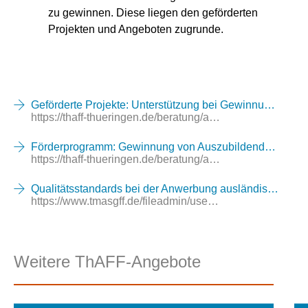
zu gewinnen. Diese liegen den geförderten
Projekten und Angeboten zugrunde.
Geförderte Projekte: Unterstützung bei Gewinnung internationaler Auszubildender und Fachkräfte
https://thaff-thueringen.de/beratung/arbeitgeber/gefoerderte-projekte-zur-unterstuetzung-bei-der-gewinnung-von-auszubildenden-und-fachkraeften-im-ausland
Förderprogramm: Gewinnung von Auszubildenden aus Drittstaaten für die Pflege
https://thaff-thueringen.de/beratung/arbeitgeber/pflegeausbildung-gewinnung-von-auszubildenden-aus-drittstaaten-fuer-die-pflege
Qualitätsstandards bei der Anwerbung ausländischer Azubis und Fachkräfte
https://www.tmasgff.de/fileadmin/user_upload/Arbeit/Dokumente/Arbeitsgruppen_und_Allianzen/Qualitaetsstandards_zur_Anwerbung.pdf
Weitere ThAFF-Angebote