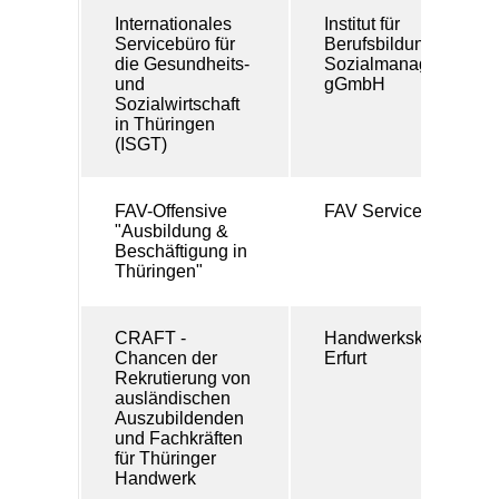
Internationales
Institut für
Servicebüro für
Berufsbildung und
die Gesundheits-
Sozialmanagement
und
gGmbH
Sozialwirtschaft
in Thüringen
(ISGT)
FAV-Offensive
FAV Service gGmbH
"Ausbildung &
Beschäftigung in
Thüringen"
CRAFT -
Handwerkskammer
Chancen der
Erfurt
Rekrutierung von
ausländischen
Auszubildenden
und Fachkräften
für Thüringer
Handwerk