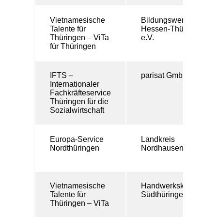
Vietnamesische
Bildungswerk BAU
Talente für
Hessen-Thüringen
Thüringen – ViTa
e.V.
für Thüringen
IFTS –
parisat GmbH
Internationaler
Fachkräfteservice
Thüringen für die
Sozialwirtschaft
Europa-Service
Landkreis
Nordthüringen
Nordhausen
Vietnamesische
Handwerkskammer
Talente für
Südthüringen
Thüringen – ViTa