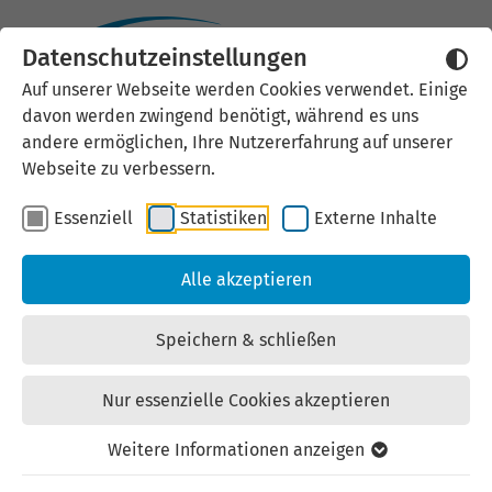
Fachkräfte
Datenschutzeinstellungen
Auf unserer Webseite werden Cookies verwendet. Einige
Pendler- und
davon werden zwingend benötigt, während es uns
andere ermöglichen, Ihre Nutzererfahrung auf unserer
Rückkehrertag 2026
Webseite zu verbessern.
Essenziell
Statistiken
Externe Inhalte
Orte und weitere Informationen
folgen.
Alle akzeptieren
Speichern & schließen
Die Thüringer Agentur Für Fachkräftegewinnung
(ThAFF) der LEG Thüringen ist Ansprechpartner für
Nur essenzielle Cookies akzeptieren
alle, die gern (wieder) in Thüringen Leben und
Arbeiten möchten. Von uns bekommen Pendler*innen
Weitere Informationen anzeigen
und Rückkehrinteressierte Informationen zu den