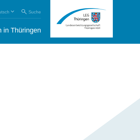
utsch
Suche
 in Thüringen