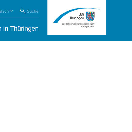
utsch
Suche
 in Thüringen