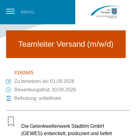
Menu
Thüringer Stellenbörse
Teamleiter Versand (m/w/d)
Newsletter
#160645
Zu besetzen ab: 01.09.2026
Bewerbungsfrist: 30.09.2026
Befristung: unbefristet
Die Gelenkwellenwerk Stadtilm GmbH
(GEWES) entwickelt, produziert und liefert