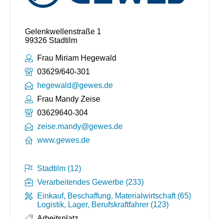
Gelenkwellenstraße 1
99326 Stadtilm
Ansprechpartner:
Frau Miriam Hegewald
Telefonnummer:
03629/640-301
hegewald@gewes.de
Ansprechpartner:
Frau Mandy Zeise
Telefonnummer:
03629640-304
zeise.mandy@gewes.de
www.gewes.de
Stadtilm (12)
Verarbeitendes Gewerbe (233)
Einkauf, Beschaffung, Materialwirtschaft (65)
Logistik, Lager, Berufskraftfahrer (123)
Arbeitsplatz