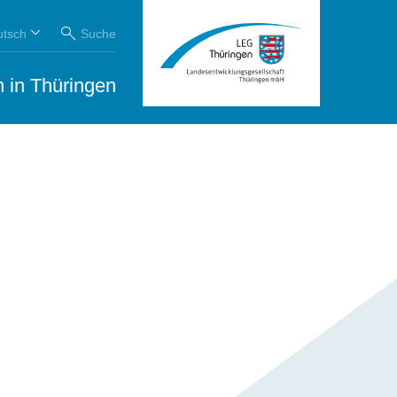
utsch
Suche
 in Thüringen