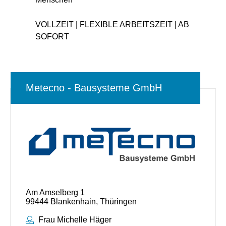
VOLLZEIT | FLEXIBLE ARBEITSZEIT | AB
SOFORT
Metecno - Bausysteme GmbH
Am Amselberg 1
99444 Blankenhain, Thüringen
Ansprechpartner:
Frau Michelle Häger