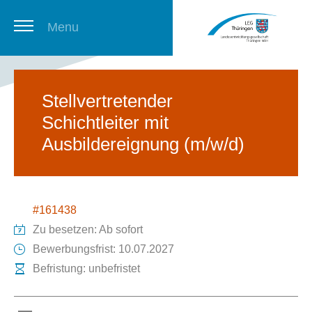
Menu
Thüringer Stellenbörse
Stellvertretender
Schichtleiter mit
Newsletter
Ausbildereignung (m/w/d)
#161438
Zu besetzen: Ab sofort
Bewerbungsfrist: 10.07.2027
Befristung: unbefristet