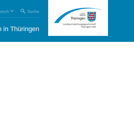
utsch
Suche
 in Thüringen