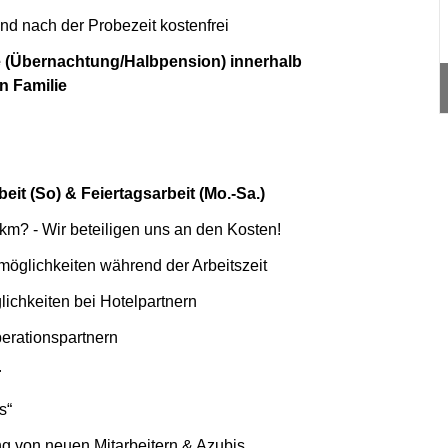
nd nach der Probezeit kostenfrei
e (Übernachtung/Halbpension) innerhalb
n Familie
it (So) & Feiertagsarbeit (Mo.-Sa.)
0 km? - Wir beteiligen uns an den Kosten!
öglichkeiten während der Arbeitszeit
ichkeiten bei Hotelpartnern
erationspartnern
r
s“
 von neuen Mitarbeitern & Azubis