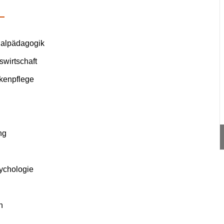
ialpädagogik
wirtschaft
kenpflege
ng
ychologie
n