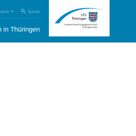
utsch
Suche
 in Thüringen