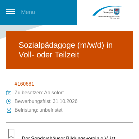
Menu
Thüringer Stellenbörse
Sozialpädagoge (m/w/d) in
Voll- oder Teilzeit
Newsletter
#160681
Zu besetzen: Ab sofort
Bewerbungsfrist: 31.10.2026
Befristung: unbefristet
Der Sondershäuser Bildungsverein e.V. ist