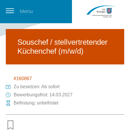
Menu
Thüringer Stellenbörse
Souschef / stellvertretender
Küchenchef (m/w/d)
Newsletter
#160867
Zu besetzen: Ab sofort
Bewerbungsfrist: 14.03.2027
Befristung: unbefristet