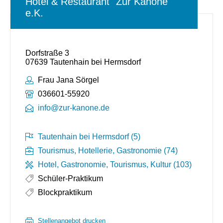
Hotel & Restaurant "Zur Kanone"
e.K.
Dorfstraße 3
07639 Tautenhain bei Hermsdorf
Ansprechpartner:
Frau Jana Sörgel
Telefonnummer:
036601-55920
info@zur-kanone.de
Tautenhain bei Hermsdorf (5)
Tourismus, Hotellerie, Gastronomie (74)
Hotel, Gastronomie, Tourismus, Kultur (103)
Schüler-Praktikum
Blockpraktikum
Stellenangebot drucken