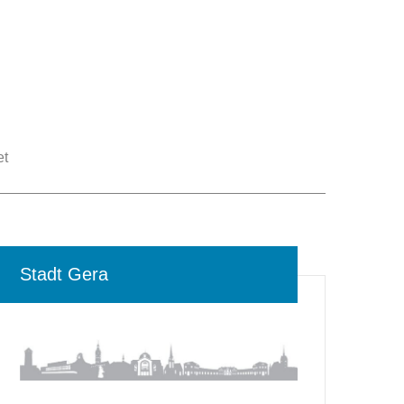
et
Stadt Gera