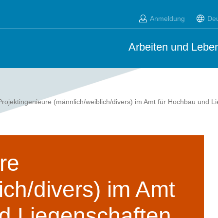
Anmeldung
De
Arbeiten und Leben
Projektingenieure (männlich/weiblich/divers) im Amt für Hochbau und L
re
ich/divers) im Amt
d Liegenschaften,