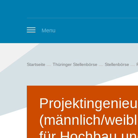
Zum Inhalt springen
Menu
Startseite
Thüringer Stellenbörse
Stellenbörse
Thüringer Stellenbörse
Newsletter
Projektingenieu
(männlich/weibl
für Hochbau un