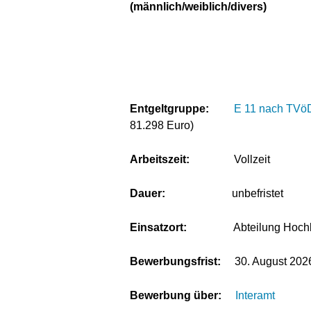
(männlich/weiblich/divers)
Entgeltgruppe:
E 11 nach TVö
81.298 Euro)
Arbeitszeit:
Vollzeit
Dauer:
unbefristet
Einsatzort:
Abteilung Hochbau, E
Bewerbungsfrist:
30. August 202
Bewerbung über:
Interamt