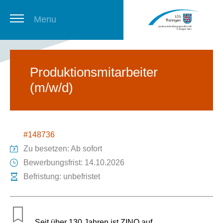
Menu
Thüringer Stellenbörse
Produktionsmitarbeiter
(m/w/d)
Newsletter
#148736
Zu besetzen: Ab sofort
Bewerbungsfrist: 14.10.2026
Befristung: unbefristet
Seit über 130 Jahren ist ZINQ auf