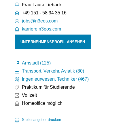
Ansprechpartner:
Frau Laura Lieback
Telefonnummer:
+49 151 - 58 94 35 16
jobs@n3eos.com
karriere.n3eos.com
UNTERNEHMENSPROFIL ANSEHEN
Arnstadt (125)
Transport, Verkehr, Aviatik (80)
Ingenieurwesen, Techniker (467)
Praktikum für Studierende
Arbeitszeit:
Vollzeit
Homeoffice möglich
Stellenangebot drucken