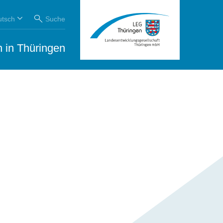
utsch
Suche
 in Thüringen