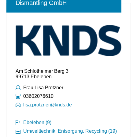
Dismantling GmbH
Am Schlotheimer Berg 3
99713 Ebeleben
Ansprechpartner:
Frau Lisa Protzner
Telefonnummer:
03602076610
lisa.protzner@knds.de
Ebeleben (9)
Umwelttechnik, Entsorgung, Recycling (19)