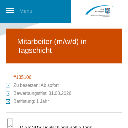
Menu
Thüringer Stellenbörse
Mitarbeiter (m/w/d) in
Tagschicht
Newsletter
#135106
Zu besetzen: Ab sofort
Bewerbungsfrist: 31.08.2026
Befristung: 1 Jahr
Die KNDS Deutschland Battle Tank