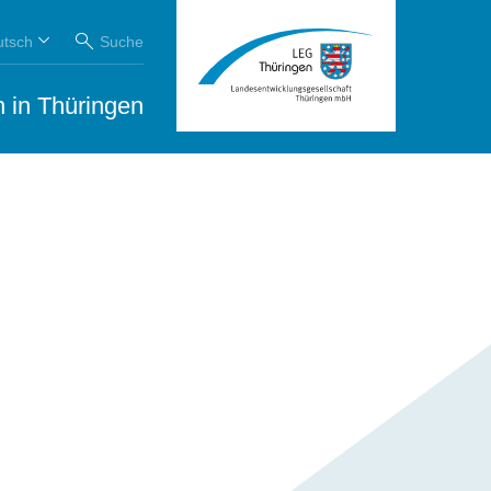
utsch
Suche
 in Thüringen