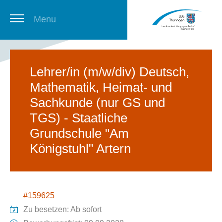
Menu
Thüringer Stellenbörse
Lehrer/in (m/w/div) Deutsch,
Mathematik, Heimat- und
Newsletter
Sachkunde (nur GS und
TGS) - Staatliche
Grundschule "Am
Königstuhl" Artern
#159625
Zu besetzen: Ab sofort