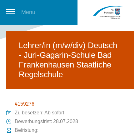
Menu
Thüringer Stellenbörse
Lehrer/in (m/w/div) Deutsch
- Juri-Gagarin-Schule Bad
Newsletter
Frankenhausen Staatliche
Regelschule
#159276
Zu besetzen: Ab sofort
Bewerbungsfrist: 28.07.2028
Befristung: