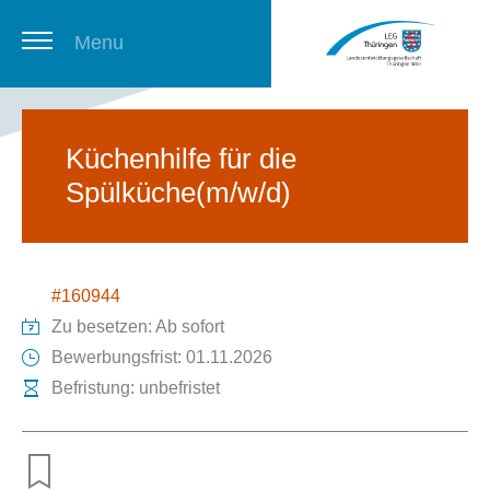
Menu
Thüringer Stellenbörse
Küchenhilfe für die
Spülküche(m/w/d)
Newsletter
#160944
Zu besetzen: Ab sofort
Bewerbungsfrist: 01.11.2026
Befristung: unbefristet