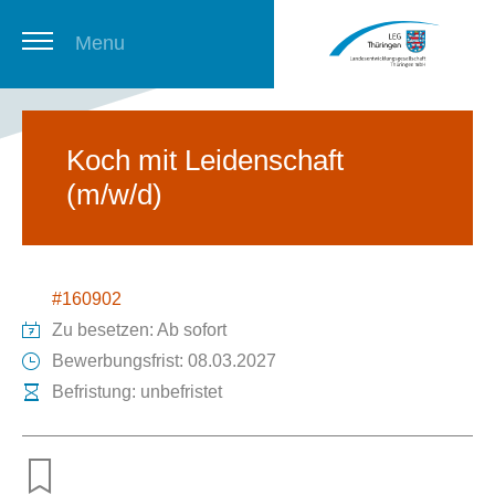
Menu
Thüringer Stellenbörse
Koch mit Leidenschaft
(m/w/d)
Newsletter
#160902
Zu besetzen: Ab sofort
Bewerbungsfrist: 08.03.2027
Befristung: unbefristet