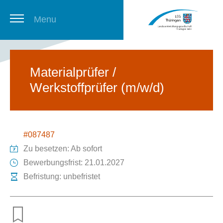
Menu
Thüringer Stellenbörse
Materialprüfer /
Werkstoffprüfer (m/w/d)
Newsletter
#087487
Zu besetzen: Ab sofort
Bewerbungsfrist: 21.01.2027
Befristung: unbefristet