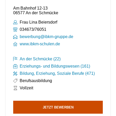
Am Bahnhof 12-13
06577 An der Schmücke
Ansprechpartner:
Frau Lina Beiersdorf
Telefonnummer:
034673/76051
bewerbung@ibkm-gruppe.de
www.ibkm-schulen.de
An der Schmücke (22)
Erziehungs- und Bildungswesen (161)
Bildung, Erziehung, Soziale Berufe (471)
Berufsausbildung
Arbeitszeit:
Vollzeit
JETZT BEWERBEN