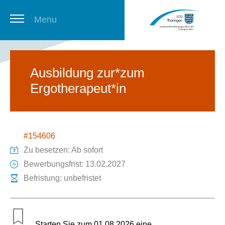
Menu
Thüringer Stellenbörse
Ausbildung zur*zum
Ergotherapeut*in
Newsletter
#154606
Zu besetzen: Ab sofort
Bewerbungsfrist: 13.02.2027
Befristung: unbefristet
Starten Sie zum 01.08.2026 eine