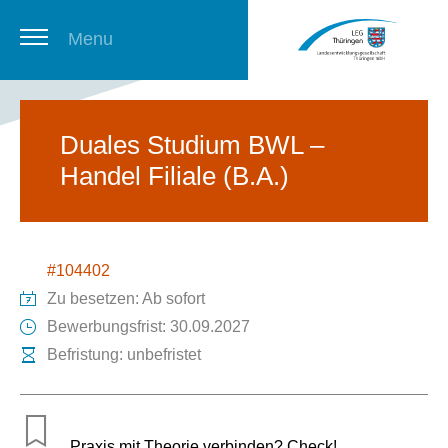
Menu
Thüringer Stellenbörse
Duales Studium BWL –
Handel Filiale (B.A.)
Newsletter
#104402
Zu besetzen: Ab sofort
Bewerbungsfrist: 30.09.2027
Befristung: unbefristet
Praxis mit Theorie verbinden? Check!