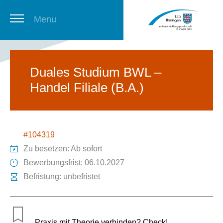
Menu
Thüringer Stellenbörse
Duales Studium BWL –
Handel Filiale (B.A.)
Newsletter
#104319
Zu besetzen: Ab sofort
Bewerbungsfrist: 06.10.2027
Befristung: unbefristet
Praxis mit Theorie verbinden? Check!