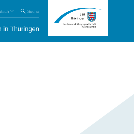
utsch
Suche
 in Thüringen