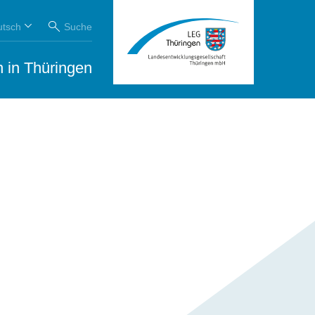
utsch
Suche
 in Thüringen