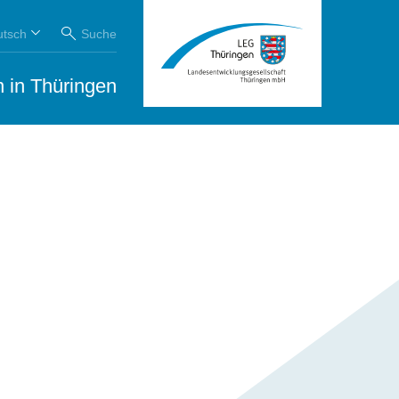
utsch
Suche
 in Thüringen