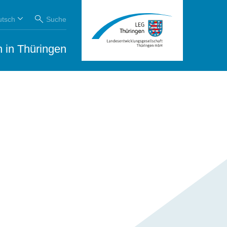
utsch
Suche
 in Thüringen