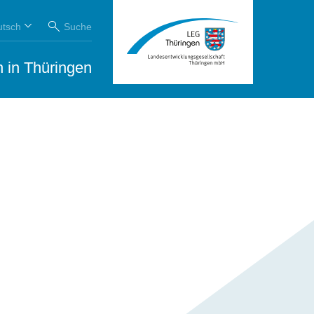
utsch
Suche
 in Thüringen