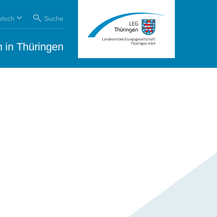
utsch
Suche
 in Thüringen