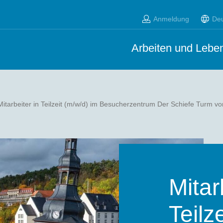
Anmeldung
De
Arbeiten und Leben
Mitarbeiter in Teilzeit (m/w/d) im Besucherzentrum Der Schiefe Turm 
Mitar
Teilz