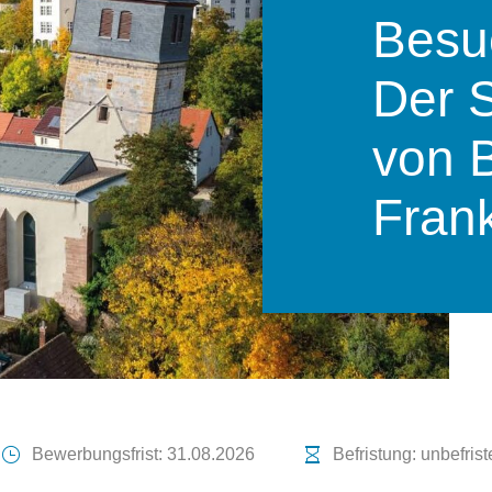
Besu
Der 
von 
Fran
Bewerbungsfrist: 31.08.2026
Befristung: unbefrist