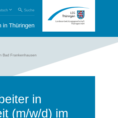
utsch
Suche
 in Thüringen
von Bad Frankenhausen
beiter in
eit (m/w/d) im