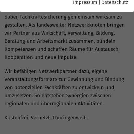
Impressum
|
Datenschutz
Die ThAFF unterstützt relevante Akteure in Thüringen
dabei, Fachkräftesicherung gemeinsam wirksam zu
gestalten. Als landesweiter Netzwerkknoten bringen
wir Partner aus Wirtschaft, Verwaltung, Bildung,
Beratung und Arbeitsmarkt zusammen, bündeln
Kompetenzen und schaffen Räume für Austausch,
Kooperation und neue Impulse.
Wir befähigen Netzwerkpartner dazu, eigene
Veranstaltungsformate zur Gewinnung und Bindung
von potenziellen Fachkräften zu entwickeln und
umzusetzen. So entstehen Synergien zwischen
regionalen und überregionalen Aktivitäten.
Kostenfrei. Vernetzt. Thüringenweit.